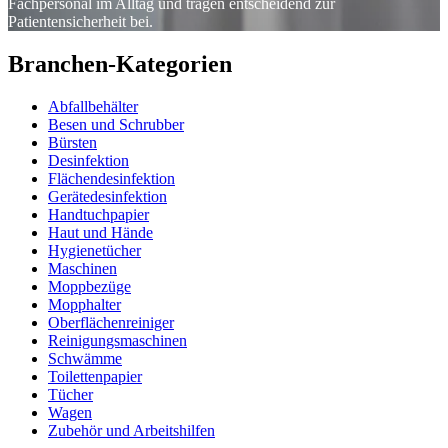
Fachpersonal im Alltag und tragen entscheidend zur
Patientensicherheit bei.
Branchen-Kategorien
Abfallbehälter
Besen und Schrubber
Bürsten
Desinfektion
Flächendesinfektion
Gerätedesinfektion
Handtuchpapier
Haut und Hände
Hygienetücher
Maschinen
Moppbezüge
Mopphalter
Oberflächenreiniger
Reinigungsmaschinen
Schwämme
Toilettenpapier
Tücher
Wagen
Zubehör und Arbeitshilfen